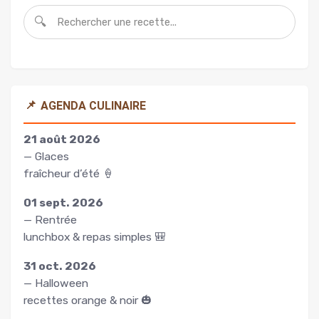
🔍
📌
AGENDA CULINAIRE
21 août 2026
— Glaces
fraîcheur d’été 🍦
01 sept. 2026
— Rentrée
lunchbox & repas simples 🎒
31 oct. 2026
— Halloween
recettes orange & noir 🎃