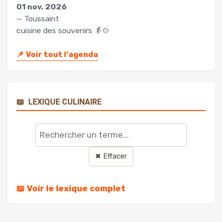
01 nov. 2026
— Toussaint
cuisine des souvenirs 👵🍲
📌
Voir tout l'agenda
📖
LEXIQUE CULINAIRE
Rechercher
un
terme
✖ Effacer
📖 Voir le lexique complet