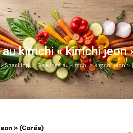
 au kimchi « kimchi jeon 
Snacking
Galettes au kimchi « kimchi jeon » 
jeon » (Corée)