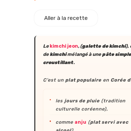
Aller à la recette
Le
kimchi jeon
, (
galette de kimchi
),
de
kimchi
mélangé à une
pâte simpl
croustillant
.
C’est un
plat populaire
en
Corée d
les
jours de pluie
(tradition
culturelle coréenne),
comme
anju
(
plat servi avec
alcool
),