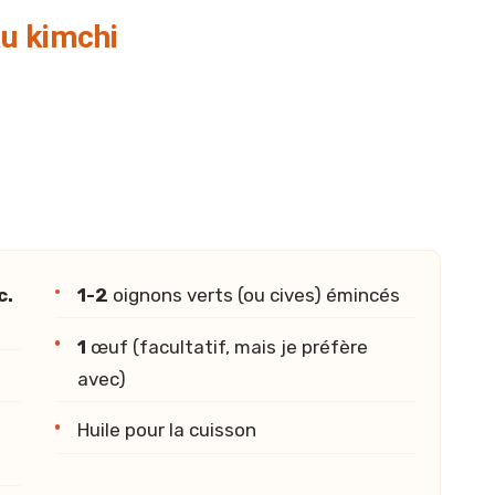
au kimchi
c.
1-2
oignons verts (ou cives) émincés
1
œuf (facultatif, mais je préfère
avec)
Huile pour la cuisson