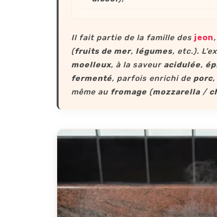
Il fait partie de la famille des
jeon
(
fruits de mer
,
légumes
, etc.). L’
moelleux
, à la saveur
acidulée
,
ép
fermenté
, parfois enrichi de
porc
même au
fromage
(
mozzarella
/
c