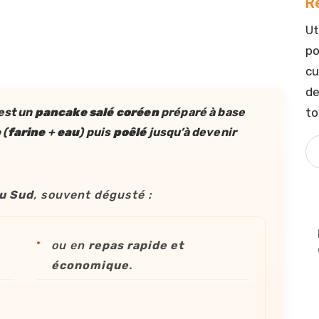
R
Ut
po
cu
de
to
 est un
pancake salé coréen
préparé à base
e
(
farine
+
eau
) puis
poêlé
jusqu’à devenir
u Sud
, souvent dégusté :
ou en
repas rapide et
économique
.