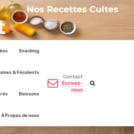
rées
Snacking
umes & Féculents
Contact
Écrivez-
nous
crés
Boissons
À Propos de nous