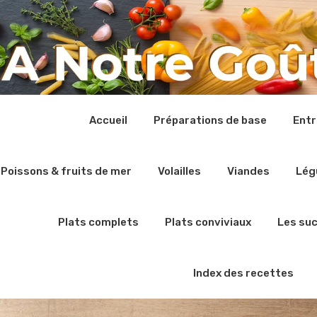
Accueil
Préparations de base
Ent
Poissons & fruits de mer
Volailles
Viandes
Lég
Plats complets
Plats conviviaux
Les su
Index des recettes