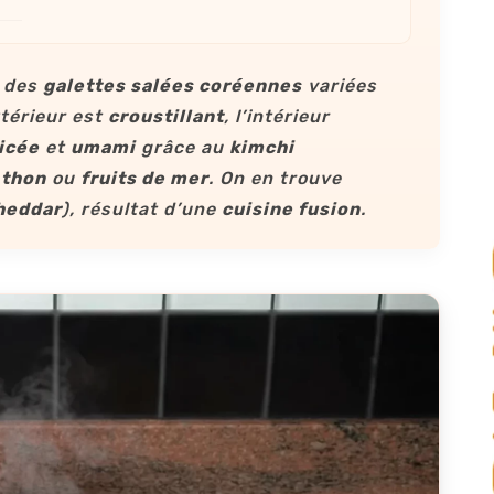
, des
galettes salées coréennes
variées
extérieur est
croustillant
, l’intérieur
icée
et
umami
grâce au
kimchi
,
thon
ou
fruits de mer
. On en trouve
heddar
), résultat d’une
cuisine fusion
.