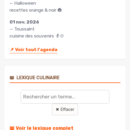
— Halloween
recettes orange & noir 🎃
01 nov. 2026
— Toussaint
cuisine des souvenirs 👵🍲
📌
Voir tout l'agenda
📖
LEXIQUE CULINAIRE
Rechercher
un
terme
✖ Effacer
📖 Voir le lexique complet