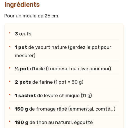
Ingrédients
Pour un moule de 26 cm.
3
œufs
1 pot
de yaourt nature (gardez le pot pour
mesurer)
½ pot
d’huile (tournesol ou olive pour moi)
2 pots
de farine (1 pot = 80 g)
1 sachet
de levure chimique (11 g)
150 g
de fromage râpé (emmental, comté…)
180 g
de thon au naturel, égoutté