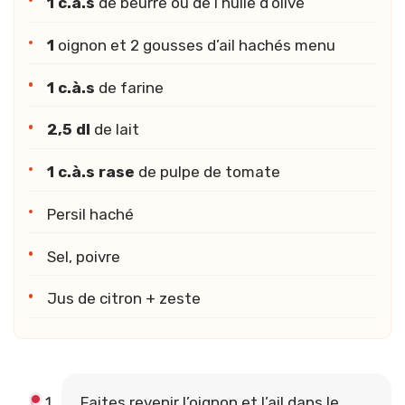
1 c.à.s
de beurre ou de l’huile d’olive
1
oignon et 2 gousses d’ail hachés menu
1 c.à.s
de farine
2,5 dl
de lait
1 c.à.s rase
de pulpe de tomate
Persil haché
Sel, poivre
Jus de citron + zeste
Faites revenir l’oignon et l’ail dans le