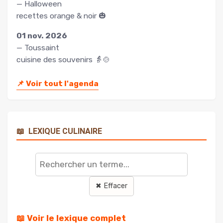
— Halloween
recettes orange & noir 🎃
01 nov. 2026
— Toussaint
cuisine des souvenirs 👵🍲
📌
Voir tout l'agenda
📖
LEXIQUE CULINAIRE
Rechercher
un
terme
✖ Effacer
📖 Voir le lexique complet