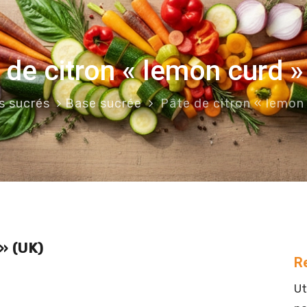
 de citron « lemon curd »
s sucrés
Base sucrée
Pâte de citron « lemon
» (UK)
R
Ut