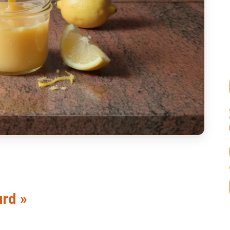
urd »