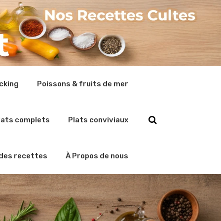
cking
Poissons & fruits de mer
lats complets
Plats conviviaux
 des recettes
À Propos de nous