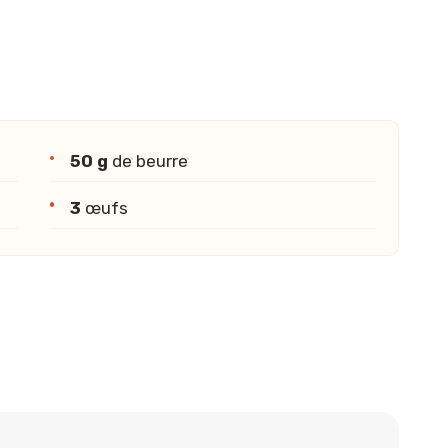
50 g
de beurre
3
œufs