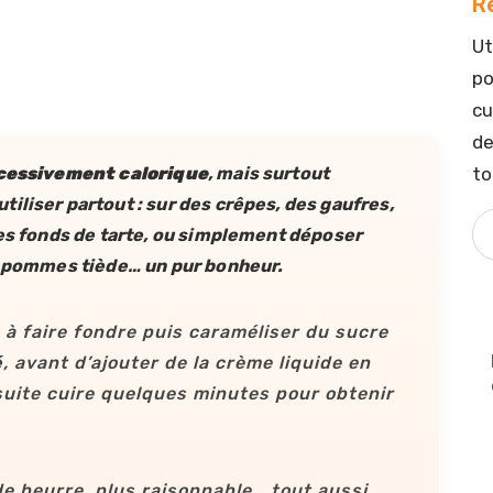
R
Ut
po
cu
de
to
cessivement calorique
, mais surtout
’utiliser partout : sur des crêpes, des gaufres,
des fonds de tarte, ou simplement déposer
ux pommes tiède… un pur bonheur.
 à faire fondre puis caraméliser du sucre
é
, avant d’ajouter de la crème liquide en
suite cuire quelques minutes pour obtenir
de beurre, plus raisonnable… tout aussi