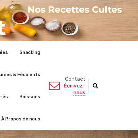
rées
Snacking
umes & Féculents
Contact
Écrivez-
nous
crés
Boissons
À Propos de nous