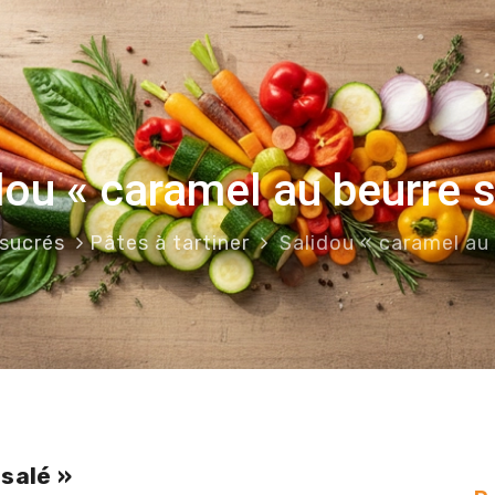
dou « caramel au beurre s
 sucrés
Pâtes à tartiner
Salidou « caramel au 
salé »