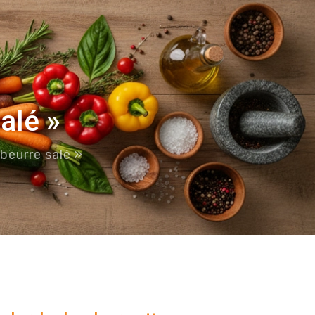
alé »
beurre salé »