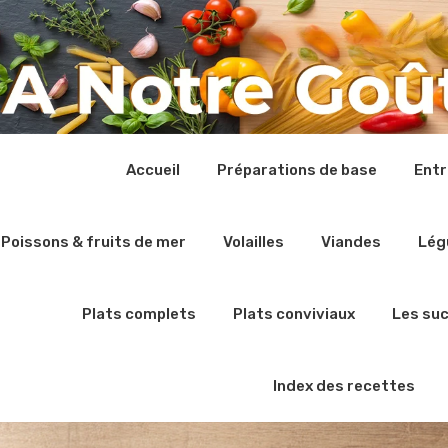
Accueil
Préparations de base
Ent
Poissons & fruits de mer
Volailles
Viandes
Lég
Plats complets
Plats conviviaux
Les su
Index des recettes